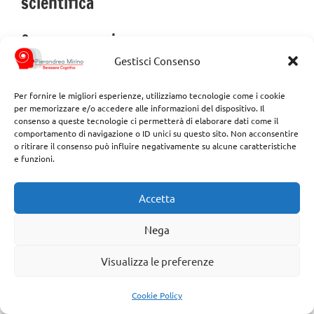
scientifica
Cosa non sappiamo ancora
Gestisci Consenso
Nonostante l’accumulo crescente di evidenze positive,
la ricerca sullo yoga in ambito neurocognitivo presenta
Per fornire le migliori esperienze, utilizziamo tecnologie come i cookie
per memorizzare e/o accedere alle informazioni del dispositivo. Il
ancora
zone d’ombra
e
quesiti aperti
:
consenso a queste tecnologie ci permetterà di elaborare dati come il
comportamento di navigazione o ID unici su questo sito. Non acconsentire
o ritirare il consenso può influire negativamente su alcune caratteristiche
Quale componente è più determinante?
Non è
e funzioni.
ancora chiaro se i principali effetti cognitivi e
neurobiologici derivino maggiormente dalle posture
Accetta
(
asana
), dalla respirazione (
pranayama
), dalla
Nega
meditazione o dalla loro combinazione sinergica.
Qual è la “dose minima efficace”?
Mancano dati
Visualizza le preferenze
conclusivi su frequenza, durata e intensità ottimali
per ottenere benefici stabili nel tempo.
Cookie Policy
Quanto durano gli effetti?
Le evidenze longitudinali