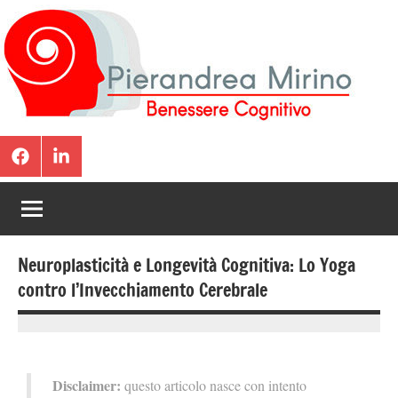
Pierandrea
Benessere
Cognitivo
Mirino
a
|
Ogni
Età.
Psicologo
Neuropsicologo
Neuroplasticità e Longevità Cognitiva: Lo Yoga
contro l’Invecchiamento Cerebrale
12
Pierandrea
Novembre
Mirino
2025
Disclaimer:
questo articolo nasce con intento