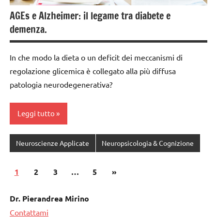
AGEs e Alzheimer: il legame tra diabete e
demenza.
In che modo la dieta o un deficit dei meccanismi di
regolazione glicemica è collegato alla più diffusa
patologia neurodegenerativa?
Leggi tutto
Neuroscienze Applicate
Neuropsicologia & Cognizione
1
2
3
…
5
Articolo
»
Paginazione
successivo
degli
Dr. Pierandrea Mirino
articoli
Contattami