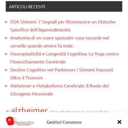
ARTICOLI RECENTI
DSA Sintomi: 7 Segnali per Riconoscere un Disturbo
Specifico dell’Apprendimento
Anatomia di un cuore spezzato: cosa succede nel
cervello quando amare fa male.
Neuroplasticità e Longevità Cognitiva: Lo Yoga contro
l’Invecchiamento Cerebrale
Declino Cognitivo nel Parkinson: i Sintomi Nascosti
Oltre il Tremore
Alzheimer e Metabolismo Cerebrale: Il Ruolo del
Glicogeno Neuronale
alzheimer
AI
cultura-attualità
demenze
demenze fronto-
Gestisci Consenso
temporali
diabete
Disturbi del Neurosviluppo
Disturbi specifici dell'apprendimento