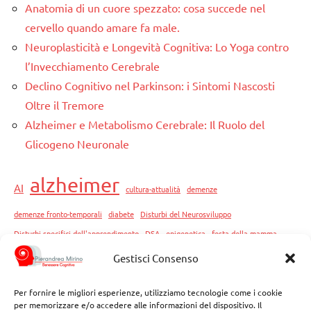
Anatomia di un cuore spezzato: cosa succede nel
cervello quando amare fa male.
Neuroplasticità e Longevità Cognitiva: Lo Yoga contro
l’Invecchiamento Cerebrale
Declino Cognitivo nel Parkinson: i Sintomi Nascosti
Oltre il Tremore
Alzheimer e Metabolismo Cerebrale: Il Ruolo del
Glicogeno Neuronale
alzheimer
AI
cultura-attualità
demenze
demenze fronto-temporali
diabete
Disturbi del Neurosviluppo
Disturbi specifici dell'apprendimento
DSA
epigenetica
festa della mamma
intelligenza artificiale
memoria
Gestisci Consenso
istruzione
neuroinformatica
neurodegenerative
Per fornire le migliori esperienze, utilizziamo tecnologie come i cookie
per memorizzare e/o accedere alle informazioni del dispositivo. Il