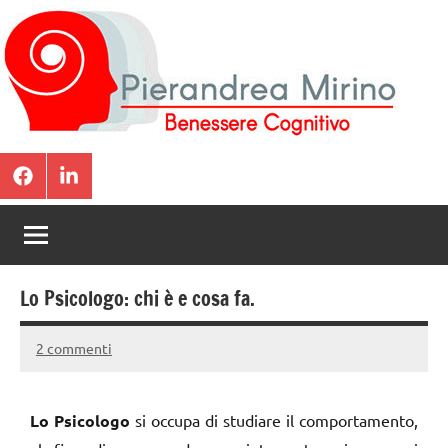
Pierandrea
Benessere
Cognitivo
Mirino
a
|
Ogni
Età.
Psicologo
Neuropsicologo
Lo Psicologo: chi è e cosa fa.
2 commenti
19
Pierandrea
Febbraio
Mirino
2022
Lo Psicologo
si occupa di studiare il comportamento,